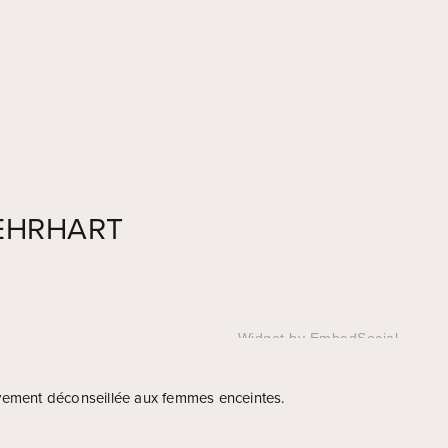
EHRHART
Widget by EmbedSocial
→
vement déconseillée aux femmes enceintes.