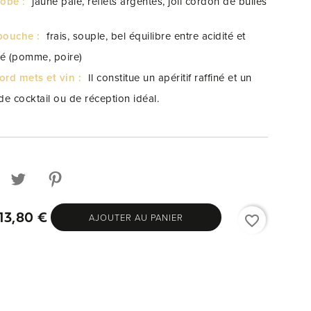
robe :
jaune pâle, reflets argentés, joli cordon de bulles
bouche :
frais, souple, bel équilibre entre acidité et
ité (pomme, poire)
ord mets et vin :
Il constitue un apéritif raffiné et un
de cocktail ou de réception idéal.
AJOUTER AU PANIER
13,80 €
favorite_border