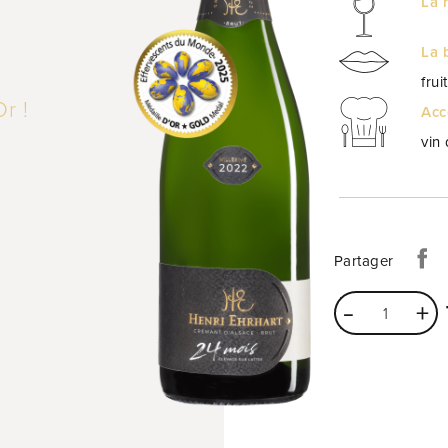
La 
La 
fru
Or !
Acc
vin 
Partager