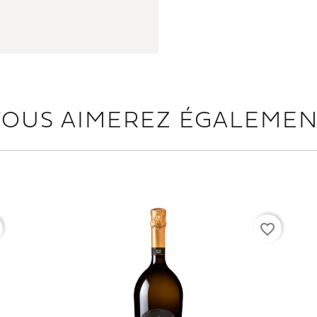
VOUS AIMEREZ ÉGALEMEN
favorite_border