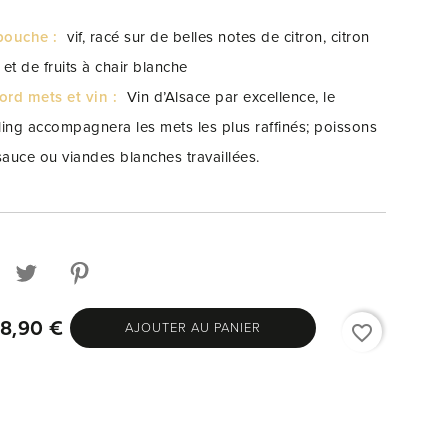
bouche :
vif, racé sur de belles notes de citron, citron
 et de fruits à chair blanche
ord mets et vin :
Vin d’Alsace par excellence, le
sling accompagnera les mets les plus raffinés; poissons
sauce ou viandes blanches travaillées.
AJOUTER AU PANIER
8,90 €
favorite_border