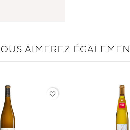
VOUS AIMEREZ ÉGALEMEN
favorite_border