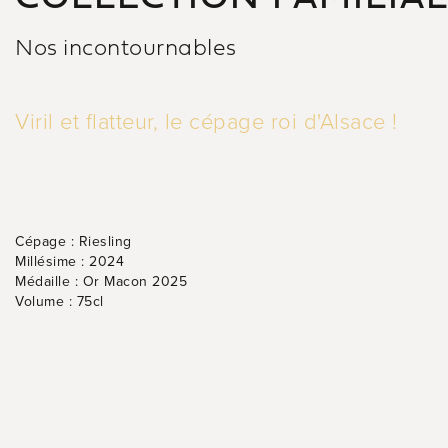
Nos incontournables
Viril et flatteur, le cépage roi d'Alsace !
Cépage :
Riesling
Millésime :
2024
Médaille :
Or Macon 2025
Volume :
75cl