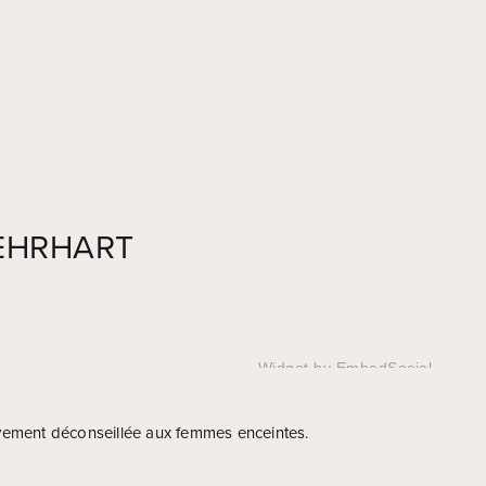
EHRHART
Widget by EmbedSocial
→
vement déconseillée aux femmes enceintes.