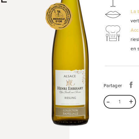
La 
vert
Acc
rie
en 
Partager