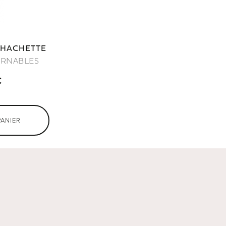
 HACHETTE
URNABLES
€
PANIER