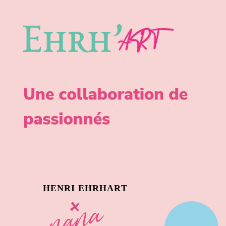
H
E
N
R
I
E
H
R
H
A
R
T