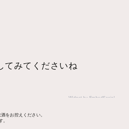
してみてくださいね
Widget by EmbedSocial
→
飲酒をお控えください。
す。