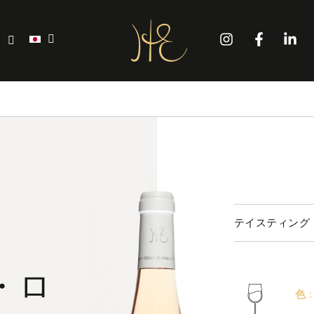
'
テイスティング
ル・ロ
色 :