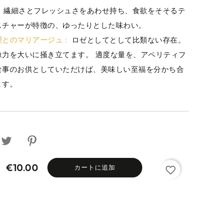
繊細さとフレッシュさをあわせ持ち、食欲をそそるテ
スチャーが特徴の、ゆったりとした味わい。
理とのマリアージュ :
ロゼとしてとして比類ない存在。
像力を大いに掻き立てます。 適度な量を、アペリティフ
食事のお供としていただけば、美味しい至福を分かち合
ます。
カートに追加
€10.00
favorite_border