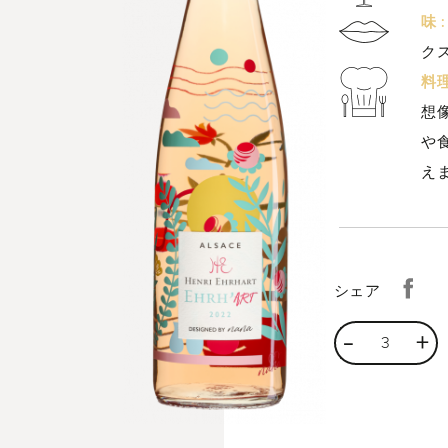
味 :
ク
料
想
。
や
え
シェア