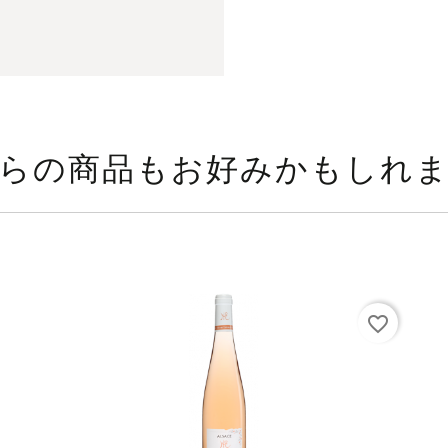
らの商品もお好みかもしれ
favorite_border