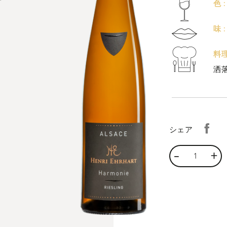
色 :
味 :
料
洒
シェア