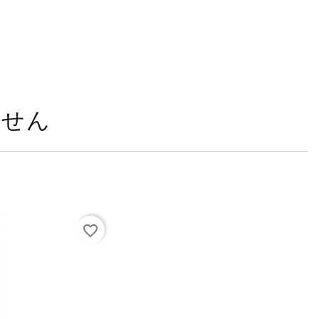
ません
favorite_border