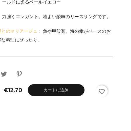
ールドに光るペールイエロー
力強くエレガント。程よい酸味のリースリングです。
理とのマリアージュ :
魚や甲殻類、海の幸がベースのお
落な料理にぴったり。
カートに追加
€12.70
favorite_border