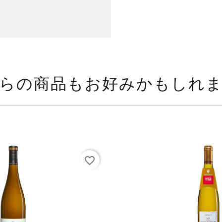
らの商品もお好みかもしれ
favorite_border