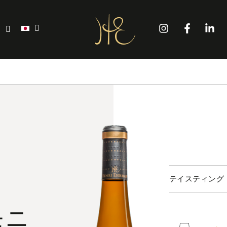
'
テイスティング
モニ