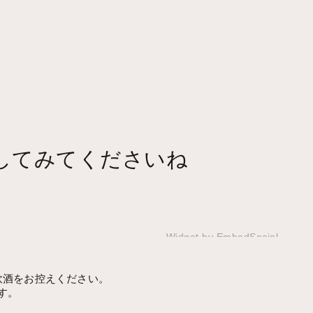
してみてくださいね
Widget by EmbedSocial
→
飲酒をお控えください。
す。