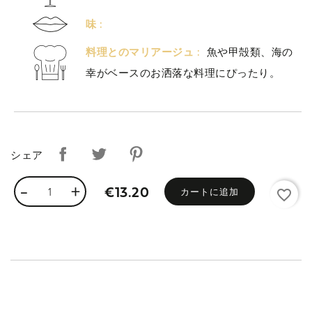
味 :
料理とのマリアージュ :
魚や甲殻類、海の
幸がベースのお洒落な料理にぴったり。
シェア
カートに追加
€13.20
favorite_border