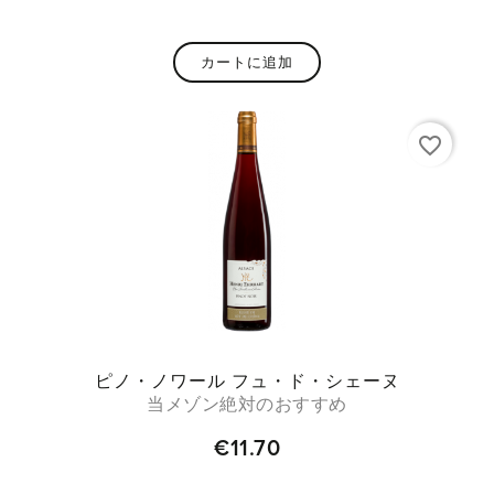
カートに追加
favorite_border
ピノ・ノワール フュ・ド・シェーヌ
当メゾン絶対のおすすめ
€11.70