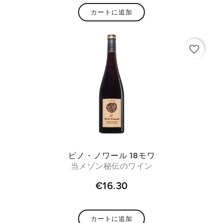
カートに追加
favorite_border
ピノ・ノワール 18モワ
当メゾン秘伝のワイン
€16.30
カートに追加